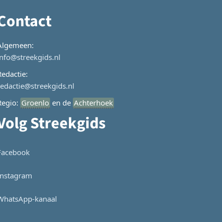
Contact
Algemeen:
info@streekgids.nl
Redactie:
redactie@streekgids.nl
Regio:
Groenlo
en de
Achterhoek
Volg Streekgids
Facebook
Instagram
WhatsApp-kanaal