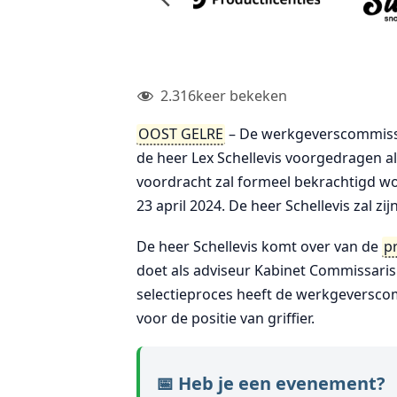
2.316
keer bekeken
OOST GELRE
– De werkgeverscommiss
de heer Lex Schellevis voorgedragen a
voordracht zal formeel bekrachtigd w
23 april 2024. De heer Schellevis zal zi
De heer Schellevis komt over van de
p
doet als adviseur Kabinet Commissaris
selectieproces heeft de werkgeversc
voor de positie van griffier.
📅 Heb je een evenement?