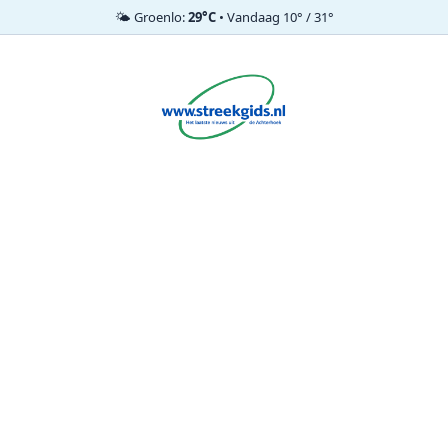
🌤️ Groenlo:
29°C
• Vandaag 10° / 31°
Ga
naar
de
inhoud