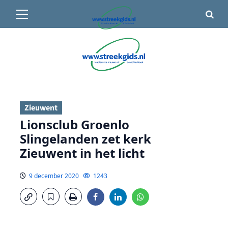
Primair
🌤️ Groenlo:
19°C
• Vandaag 15° / 24°
menu
Ga
naar
de
inhoud
Zieuwent
Lionsclub Groenlo
Slingelanden zet kerk
Zieuwent in het licht
9 december 2020
1243