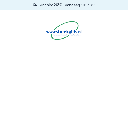
🌤️ Groenlo:
26°C
• Vandaag 10° / 31°
Ga
naar
de
inhoud