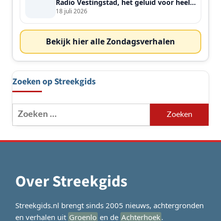
Radio Vestingstad, het geluid voor heel
de streek
18 juli 2026
Bekijk hier alle Zondagsverhalen
Zoeken op Streekgids
Zoeken
naar:
Over Streekgids
Streekgids.nl brengt sinds 2005 nieuws, achtergronden
en verhalen uit
Groenlo
en de
Achterhoek
.