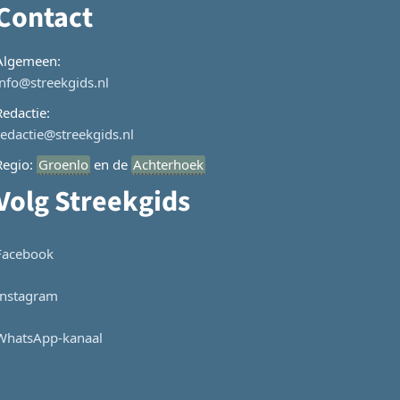
Contact
Algemeen:
info@streekgids.nl
Redactie:
redactie@streekgids.nl
Regio:
Groenlo
en de
Achterhoek
Volg Streekgids
Facebook
Instagram
WhatsApp-kanaal