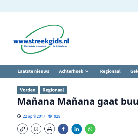
Ga
naar
de
inhoud
Laatste nieuws
Achterhoek
Regionaal
Gel
Vorden
Regionaal
Mañana Mañana gaat buu
22 april 2017
828