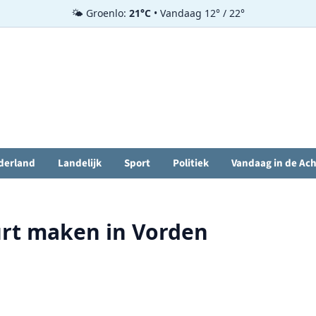
🌤️ Groenlo:
21°C
• Vandaag 12° / 22°
derland
Landelijk
Sport
Politiek
Vandaag in de Ac
rt maken in Vorden