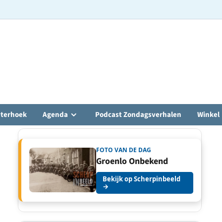
hterhoek
Agenda
Podcast Zondagsverhalen
Winkel
FOTO VAN DE DAG
Groenlo Onbekend
Bekijk op Scherpinbeeld
→