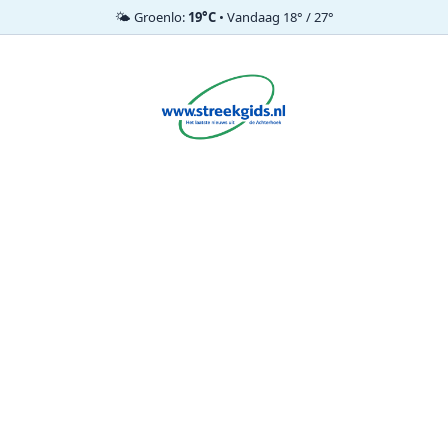
🌤️ Groenlo:
19°C
• Vandaag 18° / 27°
Ga
naar
de
inhoud