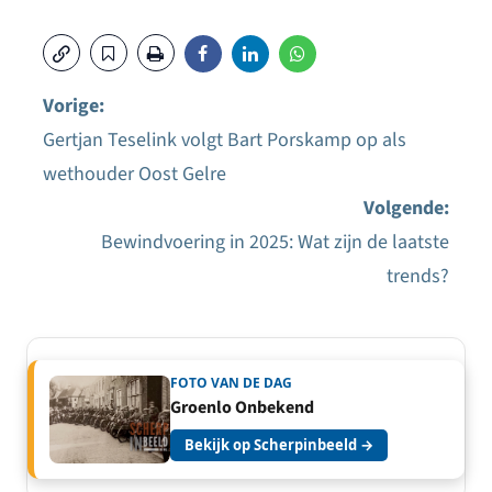
Vorige:
Gertjan Teselink volgt Bart Porskamp op als
Bericht
wethouder Oost Gelre
navigatie
Volgende:
Bewindvoering in 2025: Wat zijn de laatste
trends?
FOTO VAN DE DAG
Groenlo Onbekend
Bekijk op Scherpinbeeld →