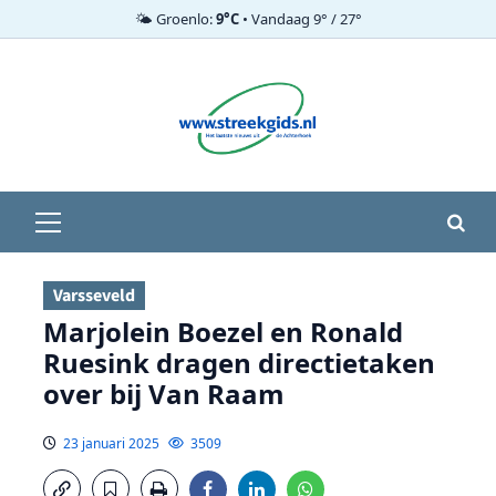
🌤️ Groenlo:
9°C
• Vandaag 9° / 27°
Ga
naar
de
inhoud
Primair
menu
Varsseveld
Marjolein Boezel en Ronald
Ruesink dragen directietaken
over bij Van Raam
23 januari 2025
3509