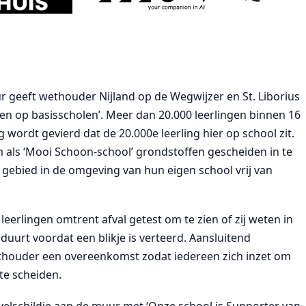
r geeft wethouder Nijland op de Wegwijzer en St. Liborius
iden op basisscholen’. Meer dan 20.000 leerlingen binnen 16
rdt gevierd dat de 20.000e leerling hier op school zit.
m als ‘Mooi Schoon-school’ grondstoffen gescheiden in te
gebied in de omgeving van hun eigen school vrij van
 leerlingen omtrent afval getest om te zien of zij weten in
duurt voordat een blikje is verteerd. Aansluitend
ethouder een overeenkomst zodat iedereen zich inzet om
te scheiden.
elschildje aan de muur met ‘Onze school is Supporter van