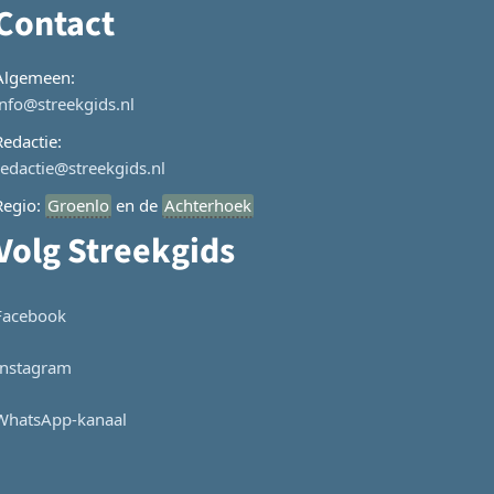
Contact
Algemeen:
info@streekgids.nl
Redactie:
redactie@streekgids.nl
Regio:
Groenlo
en de
Achterhoek
Volg Streekgids
Facebook
Instagram
WhatsApp-kanaal