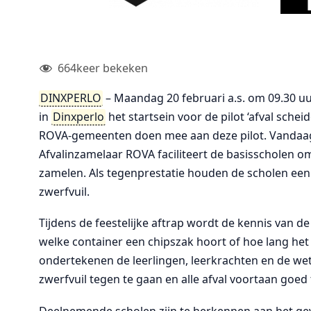
664
keer bekeken
DINXPERLO
– Maandag 20 februari a.s. om 09.30 uu
in
Dinxperlo
het startsein voor de pilot ‘afval sche
ROVA-gemeenten doen mee aan deze pilot. Vandaag wo
Afvalinzamelaar ROVA faciliteert de basisscholen o
zamelen. Als tegenprestatie houden de scholen een 
zwerfvuil.
Tijdens de feestelijke aftrap wordt de kennis van de
welke container een chipszak hoort of hoe lang het 
ondertekenen de leerlingen, leerkrachten en de w
zwerfvuil tegen te gaan en alle afval voortaan goed 
Deelnemende scholen zijn te herkennen aan het gev