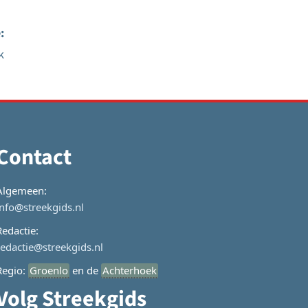
:
k
Contact
Algemeen:
info@streekgids.nl
Redactie:
redactie@streekgids.nl
Regio:
Groenlo
en de
Achterhoek
Volg Streekgids