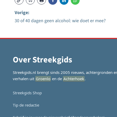
Vorige:
30 of 40 dagen geen alcohol: wie doet er mee?
Bericht
navigatie
Over Streekgids
Streekgids.nl brengt sinds 2005 nieuws, achtergronden e
verhalen uit
Groenlo
en de
Achterhoek
.
Streekgids Shop
Tip de redactie