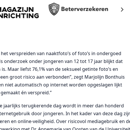
 het verspreiden van naaktfoto’s of foto’s in ondergoed
 onderzoek onder jongeren van 12 tot 17 jaar blijkt dat
. Maar liefst 76,1% van de seksueel getinte foto’s en
 een groot risico aan verbonden”, zegt Marjolijn Bonthuis
en niet automatisch op internet worden opgeslagen lijkt
o gemaakt én verspreid.”
eze jaarlijks terugkerende dag wordt in meer dan honderd
ternetgebruik door jongeren. In het kader van deze dag zij
en en online-veiligheid. Over risicovol mediagebruik en d
amenwerking met Dr. Annemarie van Oosten van de Universitei