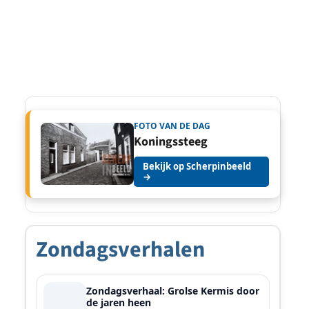
FOTO VAN DE DAG
Koningssteeg
Bekijk op Scherpinbeeld
→
Zondagsverhalen
Zondagsverhaal: Grolse Kermis door
de jaren heen