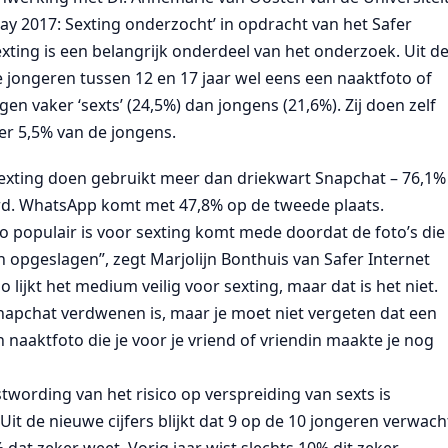
y 2017: Sexting onderzocht’ in opdracht van het Safer
xting is een belangrijk onderdeel van het onderzoek. Uit d
de jongeren tussen 12 en 17 jaar wel eens een naaktfoto of
n vaker ‘sexts’ (24,5%) dan jongens (21,6%). Zij doen zelf
er 5,5% van de jongens.
exting doen gebruikt meer dan driekwart Snapchat – 76,1%
urd. WhatsApp komt met 47,8% op de tweede plaats.
o populair is voor sexting komt mede doordat de foto’s die
 opgeslagen”, zegt Marjolijn Bonthuis van Safer Internet
 lijkt het medium veilig voor sexting, maar dat is het niet.
 Snapchat verdwenen is, maar je moet niet vergeten dat een
 naaktfoto die je voor je vriend of vriendin maakte je nog
ording van het risico op verspreiding van sexts is
Uit de nieuwe cijfers blijkt dat 9 op de 10 jongeren verwach
dat zeker weet. Vorig jaar wist slechts 10% dit zeker.