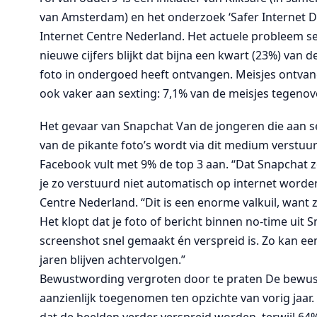
van Amsterdam) en het onderzoek ‘Safer Internet Da
Internet Centre Nederland. Het actuele probleem se
nieuwe cijfers blijkt dat bijna een kwart (23%) van 
foto in ondergoed heeft ontvangen. Meisjes ontvange
ook vaker aan sexting: 7,1% van de meisjes tegenov
Het gevaar van Snapchat Van de jongeren die aan s
van de pikante foto’s wordt via dit medium verstu
Facebook vult met 9% de top 3 aan. “Dat Snapchat z
je zo verstuurd niet automatisch op internet worden
Centre Nederland. “Dit is een enorme valkuil, want zo
Het klopt dat je foto of bericht binnen no-time uit
screenshot snel gemaakt én verspreid is. Zo kan een
jaren blijven achtervolgen.”
Bewustwording vergroten door te praten De bewustw
aanzienlijk toegenomen ten opzichte van vorig jaar. 
dat de beelden verder verspreid worden, terwijl 64% 