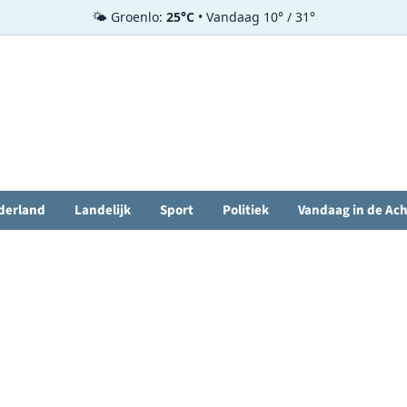
🌤️ Groenlo:
25°C
• Vandaag 10° / 31°
derland
Landelijk
Sport
Politiek
Vandaag in de Ac