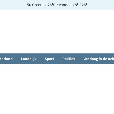
🌤️ Groenlo:
26°C
• Vandaag 8° / 26°
derland
Landelijk
Sport
Politiek
Vandaag in de Ac