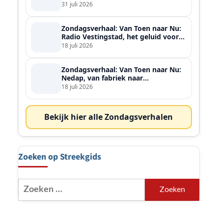
ontmoette
31 juli 2026
Zondagsverhaal: Van Toen naar Nu:
Radio Vestingstad, het geluid voor
heel de streek
18 juli 2026
Zondagsverhaal: Van Toen naar Nu:
Nedap, van fabriek naar
wereldspeler
18 juli 2026
Bekijk hier alle Zondagsverhalen
Zoeken op Streekgids
Zoeken
naar: