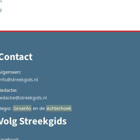
:
e
Contact
Algemeen:
info@streekgids.nl
Redactie:
redactie@streekgids.nl
Regio:
Groenlo
en de
Achterhoek
Volg Streekgids
Facebook