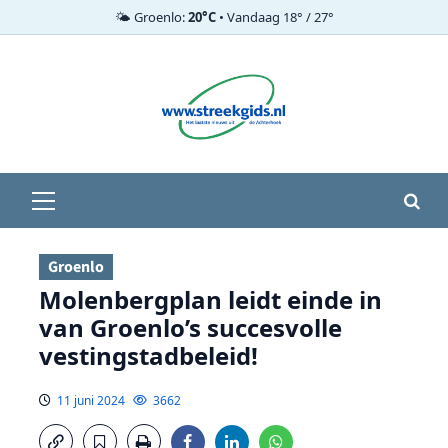
🌤️ Groenlo:
20°C
• Vandaag 18° / 27°
Ga
naar
de
inhoud
Primair
menu
Groenlo
Molenbergplan leidt einde in
van Groenlo’s succesvolle
vestingstadbeleid!
11 juni 2024
3662