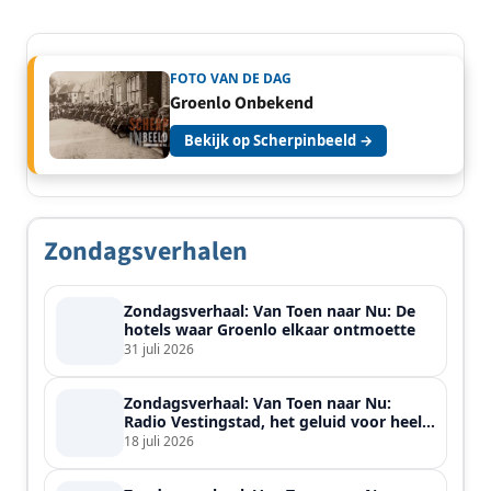
FOTO VAN DE DAG
Groenlo Onbekend
Bekijk op Scherpinbeeld →
Zondagsverhalen
Zondagsverhaal: Van Toen naar Nu: De
hotels waar Groenlo elkaar ontmoette
31 juli 2026
Zondagsverhaal: Van Toen naar Nu:
Radio Vestingstad, het geluid voor heel
de streek
18 juli 2026