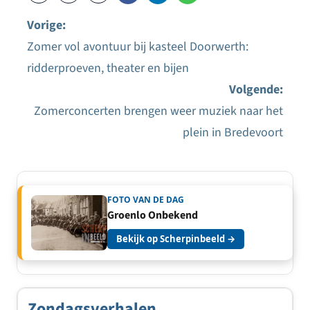
Vorige:
Zomer vol avontuur bij kasteel Doorwerth:
Bericht
ridderproeven, theater en bijen
navigatie
Volgende:
Zomerconcerten brengen weer muziek naar het
plein in Bredevoort
FOTO VAN DE DAG
Groenlo Onbekend
Bekijk op Scherpinbeeld →
Zondagsverhalen