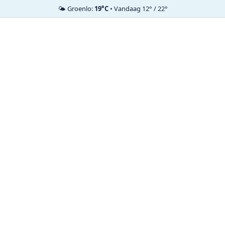
🌤️ Groenlo:
19°C
• Vandaag 12° / 22°
Ga
naar
de
inhoud