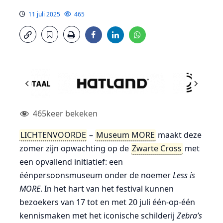
11 juli 2025
465
465
keer bekeken
LICHTENVOORDE
–
Museum MORE
maakt deze
zomer zijn opwachting op de
Zwarte Cross
met
een opvallend initiatief: een
éénpersoonsmuseum onder de noemer
Less is
MORE
. In het hart van het festival kunnen
bezoekers van 17 tot en met 20 juli één-op-één
kennismaken met het iconische schilderij
Zebra’s