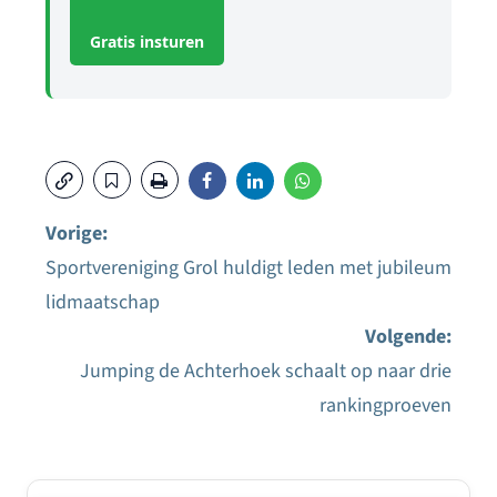
Gratis insturen
Vorige:
Sportvereniging Grol huldigt leden met jubileum
Bericht
lidmaatschap
navigatie
Volgende:
Jumping de Achterhoek schaalt op naar drie
rankingproeven