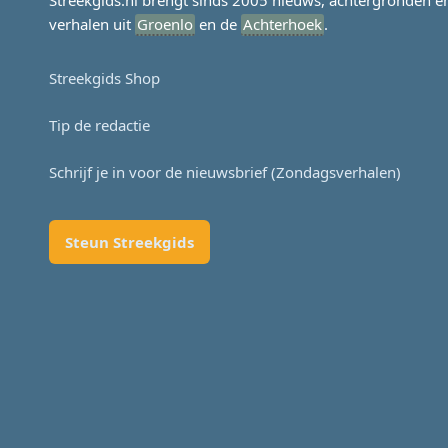
Streekgids.nl brengt sinds 2005 nieuws, achtergronden e
verhalen uit
Groenlo
en de
Achterhoek
.
Streekgids Shop
Tip de redactie
Schrijf je in voor de nieuwsbrief (Zondagsverhalen)
Steun Streekgids