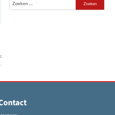
Zoeken
naar:
:
…
Contact