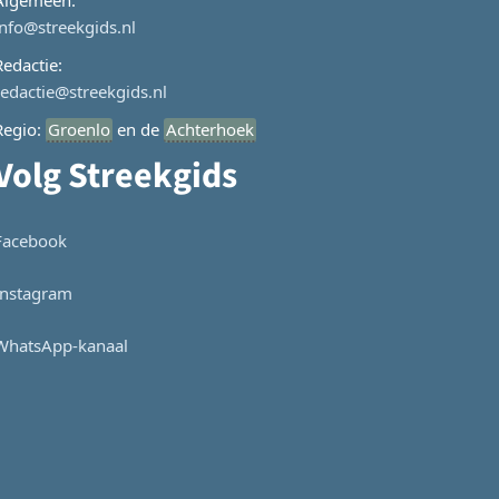
Algemeen:
info@streekgids.nl
Redactie:
redactie@streekgids.nl
Regio:
Groenlo
en de
Achterhoek
Volg Streekgids
Facebook
Instagram
WhatsApp-kanaal