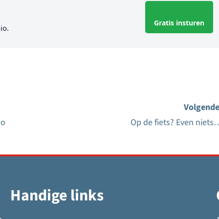
Gratis insturen
io.
Volgende
lo
Op de fiets? Even niets
Handige links