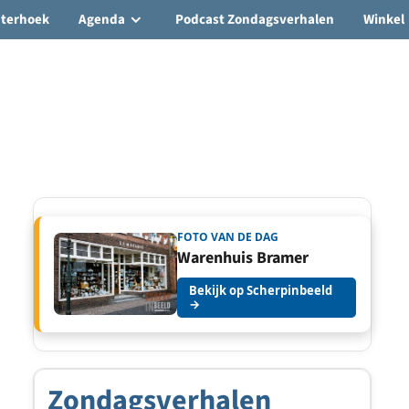
hterhoek
Agenda
Podcast Zondagsverhalen
Winkel
FOTO VAN DE DAG
Warenhuis Bramer
Bekijk op Scherpinbeeld
→
Zondagsverhalen