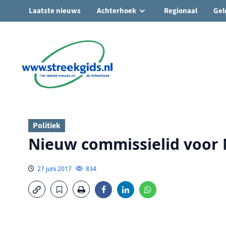
Laatste nieuws
Achterhoek
Regionaal
Gel
Ga
naar
de
inhoud
Politiek
Nieuw commissielid voor
27 juni 2017
834