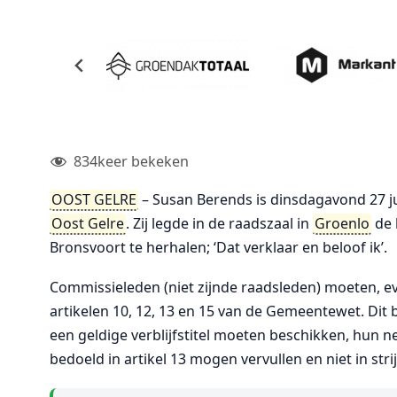
834
keer bekeken
OOST GELRE
– Susan Berends is dinsdagavond 27 j
Oost Gelre
. Zij legde in de raadszaal in
Groenlo
de 
Bronsvoort te herhalen; ‘Dat verklaar en beloof ik’.
Commissieleden (niet zijnde raadsleden) moeten, ev
artikelen 10, 12, 13 en 15 van de Gemeentewet. Dit b
een geldige verblijfstitel moeten beschikken, hun
bedoeld in artikel 13 mogen vervullen en niet in str