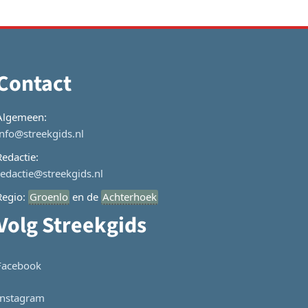
Contact
Algemeen:
info@streekgids.nl
Redactie:
redactie@streekgids.nl
Regio:
Groenlo
en de
Achterhoek
Volg Streekgids
Facebook
Instagram