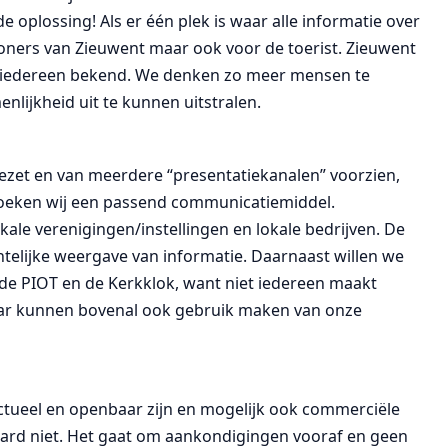
 oplossing! Als er één plek is waar alle informatie over
oners van Zieuwent maar ook voor de toerist. Zieuwent
bij iedereen bekend. We denken zo meer mensen te
nlijkheid uit te kunnen uitstralen.
et en van meerdere “presentatiekanalen” voorzien,
p zoeken wij een passend communicatiemiddel.
kale verenigingen/instellingen en lokale bedrijven. De
htelijke weergave van informatie. Daarnaast willen we
e PIOT en de Kerkklok, want niet iedereen maakt
 maar kunnen bovenal ook gebruik maken van onze
 actueel en openbaar zijn en mogelijk ook commerciële
raard niet. Het gaat om aankondigingen vooraf en geen