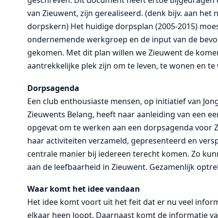
geschreven. Dit document heeft ertoe bijgedragen 
van Zieuwent, zijn gerealiseerd. (denk bijv. aan h
dorpskern) Het huidige dorpsplan (2005-2015) moe
ondernemende werkgroep en de input van de bevolki
gekomen. Met dit plan willen we Zieuwent de komen
aantrekkelijke plek zijn om te leven, te wonen en te
Dorpsagenda
Een club enthousiaste mensen, op initiatief van J
Zieuwents Belang, heeft naar aanleiding van een e
opgevat om te werken aan een dorpsagenda voor Zi
haar activiteiten verzameld, gepresenteerd en vers
centrale manier bij iedereen terecht komen. Zo ku
aan de leefbaarheid in Zieuwent. Gezamenlijk optr
Waar komt het idee vandaan
Het idee komt voort uit het feit dat er nu veel info
elkaar heen loopt. Daarnaast komt de informatie vaa