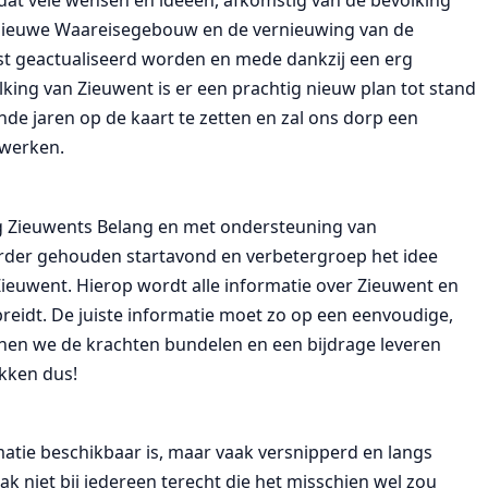
dat vele wensen en ideeën, afkomstig van de bevolking
et nieuwe Waareisegebouw en de vernieuwing van de
st geactualiseerd worden en mede dankzij een erg
ng van Zieuwent is er een prachtig nieuw plan tot stand
de jaren op de kaart te zetten en zal ons dorp een
 werken.
ong Zieuwents Belang en met ondersteuning van
erder gehouden startavond en verbetergroep het idee
euwent. Hierop wordt alle informatie over Zieuwent en
preidt. De juiste informatie moet zo op een eenvoudige,
nnen we de krachten bundelen en een bijdrage leveren
ekken dus!
rmatie beschikbaar is, maar vaak versnipperd en langs
k niet bij iedereen terecht die het misschien wel zou