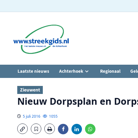
Ga
naar
de
inhoud
Laatste nieuws
Achterhoek
Regionaal
Gel
Zieuwent
Nieuw Dorpsplan en Dorp
5 juli 2016
1055