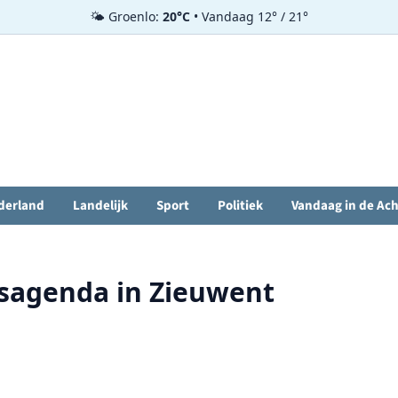
🌤️ Groenlo:
20°C
• Vandaag 12° / 21°
derland
Landelijk
Sport
Politiek
Vandaag in de Ac
sagenda in Zieuwent