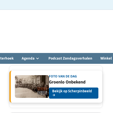
hterhoek
Agenda
Podcast Zondagsverhalen
Winkel
FOTO VAN DE DAG
Groenlo Onbekend
Bekijk op Scherpinbeeld
→