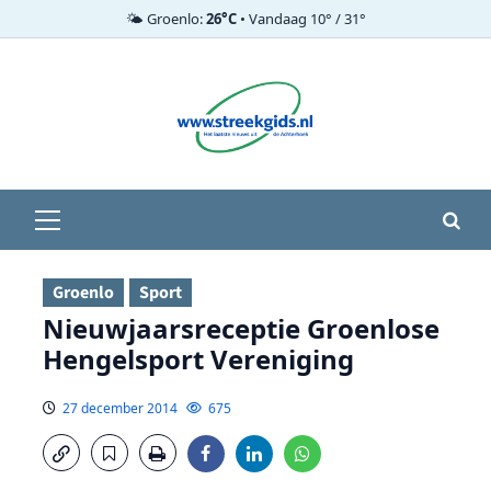
🌤️ Groenlo:
26°C
• Vandaag 10° / 31°
Ga
naar
de
inhoud
Primair
menu
Groenlo
Sport
Nieuwjaarsreceptie Groenlose
Hengelsport Vereniging
27 december 2014
675