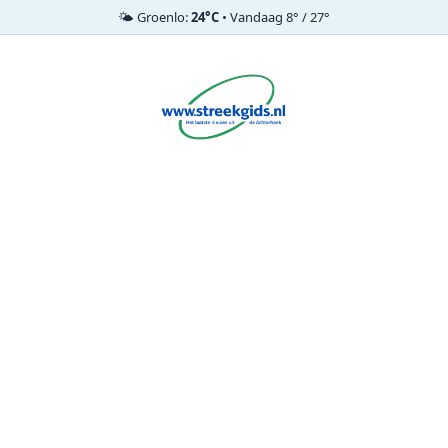
🌤️ Groenlo:
24°C
• Vandaag 8° / 27°
Ga
naar
de
inhoud