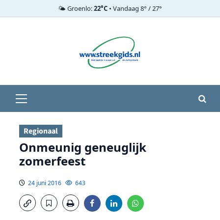
🌤️ Groenlo:
22°C
• Vandaag 8° / 27°
Ga
naar
de
inhoud
Primair
menu
Regionaal
Onmeunig geneuglijk
zomerfeest
24 juni 2016
643