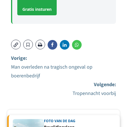
Gratis insturen
Vorige:
Man overleden na tragisch ongeval op
Bericht
boerenbedrijf
navigatie
Volgende:
Tropennacht voorbij
FOTO VAN DE DAG