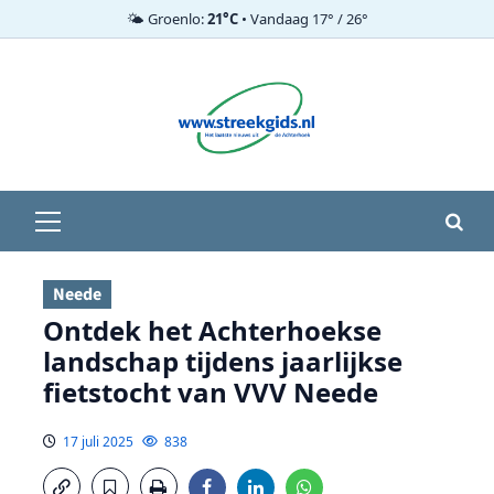
🌤️ Groenlo:
21°C
• Vandaag 17° / 26°
Ga
naar
de
inhoud
Primair
menu
Neede
Ontdek het Achterhoekse
landschap tijdens jaarlijkse
fietstocht van VVV Neede
17 juli 2025
838