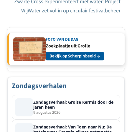
Zwarte Cross experimenteert met water: Project
WijWater zet vol in op circulair festivalbeheer
FOTO VAN DE DAG
Zoekplaatje uit Grolle
Bekijk op Scherpinbeeld →
Zondagsverhalen
Zondagsverhaal: Grolse Kermis door de
jaren heen
9 augustus 2026
Zondagsverhaal: Van Toen naar Nu: De
hotels waar Groenlo elkaar ontmoette