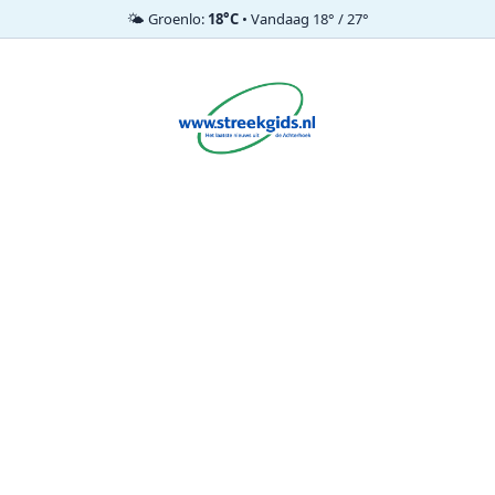
🌤️ Groenlo:
18°C
• Vandaag 18° / 27°
Ga
naar
de
inhoud