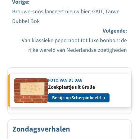
Vorige:
Brouwersnös lanceert nieuw bier: GAIT, Tarwe
Bericht
Dubbel Bok
navigatie
Volgende:
Van klassieke pepernoot tot luxe bonbon: de
rijke wereld van Nederlandse zoetigheden
FOTO VAN DE DAG
Zoekplaatje uit Grolle
Bekijk op Scherpinbeeld →
Zondagsverhalen