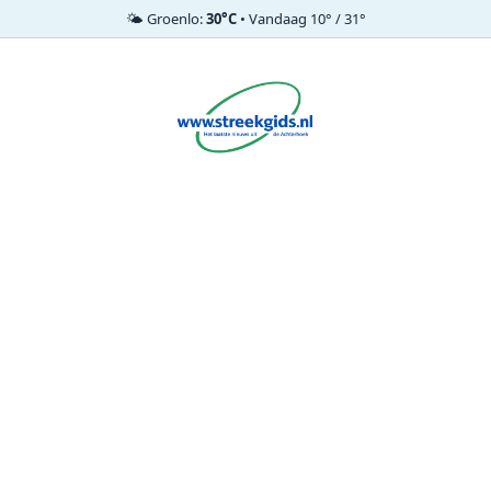
🌤️ Groenlo:
30°C
• Vandaag 10° / 31°
Ga
naar
de
inhoud