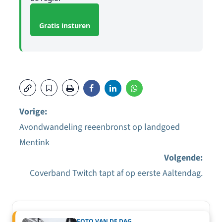
Gratis insturen
Vorige:
Avondwandeling reeenbronst op landgoed
Bericht
Mentink
navigatie
Volgende:
Coverband Twitch tapt af op eerste Aaltendag.
FOTO VAN DE DAG