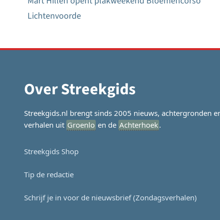
Mart Hillen opent plakweekend Bloemencorso
Bericht
Lichtenvoorde
navigatie
Over Streekgids
Streekgids.nl brengt sinds 2005 nieuws, achtergronden e
verhalen uit
Groenlo
en de
Achterhoek
.
Streekgids Shop
Tip de redactie
Schrijf je in voor de nieuwsbrief (Zondagsverhalen)