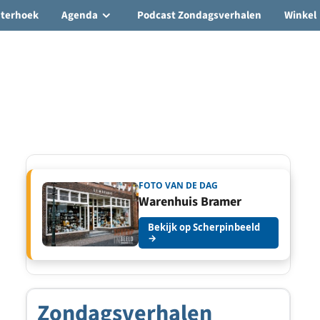
hterhoek
Agenda
Podcast Zondagsverhalen
Winkel
FOTO VAN DE DAG
Warenhuis Bramer
Bekijk op Scherpinbeeld
→
Zondagsverhalen