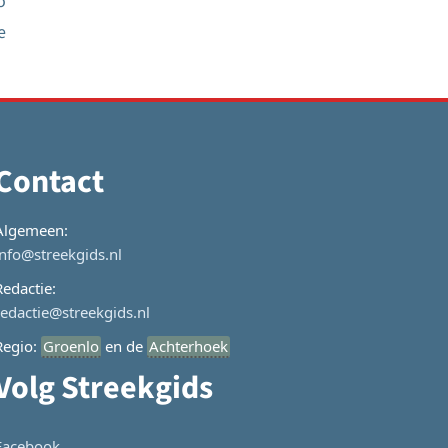
o
e
Contact
Algemeen:
info@streekgids.nl
Redactie:
redactie@streekgids.nl
Regio:
Groenlo
en de
Achterhoek
Volg Streekgids
Facebook