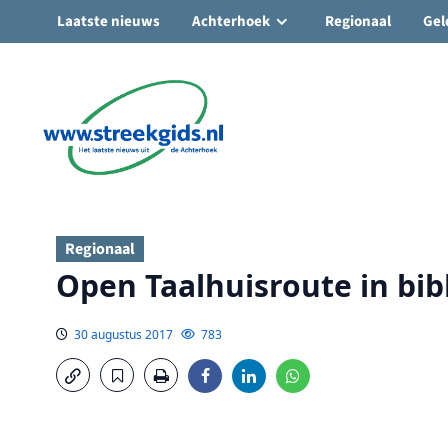
Laatste nieuws
Achterhoek
Regionaal
Gel
Ga
naar
de
inhoud
Regionaal
Open Taalhuisroute in bib
30 augustus 2017
783