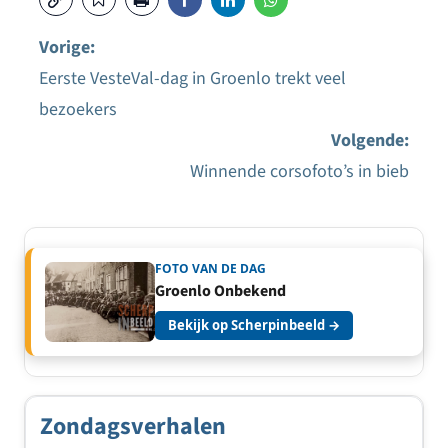
Vorige:
Eerste VesteVal-dag in Groenlo trekt veel
Bericht
bezoekers
navigatie
Volgende:
Winnende corsofoto’s in bieb
FOTO VAN DE DAG
Groenlo Onbekend
Bekijk op Scherpinbeeld →
Zondagsverhalen