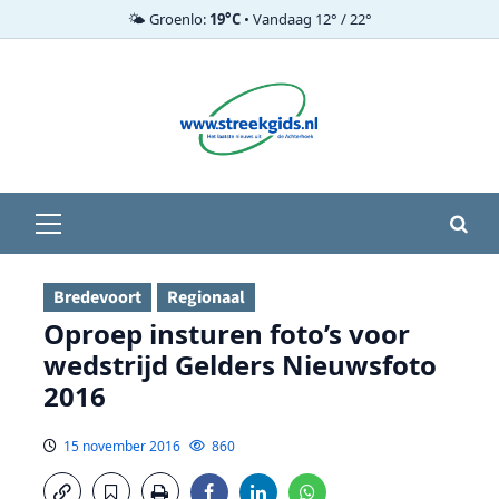
🌤️ Groenlo:
19°C
• Vandaag 12° / 22°
Ga
naar
de
inhoud
Primair
menu
Bredevoort
Regionaal
Oproep insturen foto’s voor
wedstrijd Gelders Nieuwsfoto
2016
15 november 2016
860