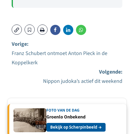
Vorige:
Franz Schubert ontmoet Anton Pieck in de
Bericht
Koppelkerk
navigatie
Volgende:
Nippon judoka’s actief dit weekend
FOTO VAN DE DAG
Groenlo Onbekend
Bekijk op Scherpinbeeld →