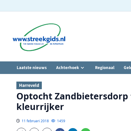
Ga
naar
de
inhoud
Laatste nieuws
Achterhoek
Regionaal
Gel
Harreveld
Optocht Zandbietersdorp
kleurrijker
11 februari 2018
1459