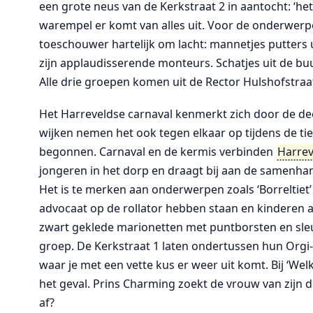
een grote neus van de Kerkstraat 2 in aantocht: ‘het 
warempel er komt van alles uit. Voor de onderwerp
toeschouwer hartelijk om lacht: mannetjes putters 
zijn applaudisserende monteurs. Schatjes uit de buur
Alle drie groepen komen uit de Rector Hulshofstra
Het Harreveldse carnaval kenmerkt zich door de d
wijken nemen het ook tegen elkaar op tijdens de 
begonnen. Carnaval en de kermis verbinden
Harrev
jongeren in het dorp en draagt bij aan de samenhang
Het is te merken aan onderwerpen zoals ‘Borreltiet’
advocaat op de rollator hebben staan en kinderen als
zwart geklede marionetten met puntborsten en sleu
groep. De Kerkstraat 1 laten ondertussen hun Orgi
waar je met een vette kus er weer uit komt. Bij ‘We
het geval. Prins Charming zoekt de vrouw van zijn d
af?