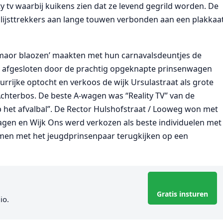
 tv waarbij kuikens zien dat ze levend gegrild worden. De
lijsttrekkers aan lange touwen verbonden aan een plakkaa
 maor blaozen’ maakten met hun carnavalsdeuntjes de
rd afgesloten door de prachtig opgeknapte prinsenwagen
urrijke optocht en verkoos de wijk Ursulastraat als grote
chterbos. De beste A-wagen was “Reality TV” van de
 het afvalbal”. De Rector Hulshofstraat / Looweg won met
wagen en Wijk Ons werd verkozen als beste individuelen met
amen met het jeugdprinsenpaar terugkijken op een
Gratis insturen
io.