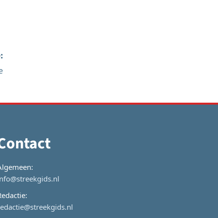
:
e
Contact
Algemeen:
info@streekgids.nl
Redactie:
redactie@streekgids.nl