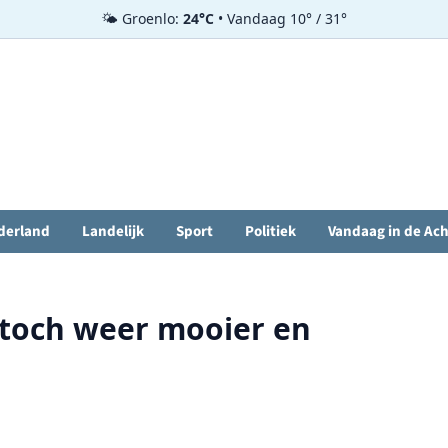
🌤️ Groenlo:
24°C
• Vandaag 10° / 31°
derland
Landelijk
Sport
Politiek
Vandaag in de Ac
 toch weer mooier en