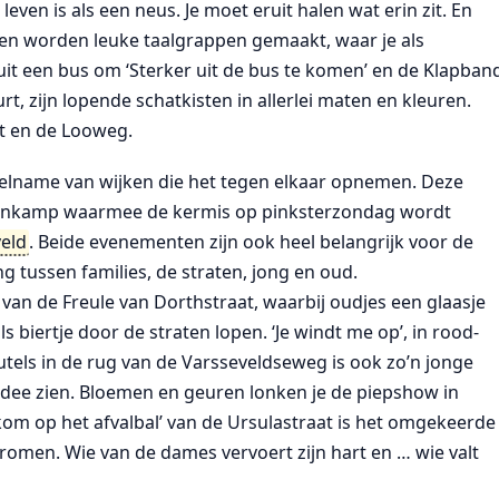
leven is als een neus. Je moet eruit halen wat erin zit. En
en worden leuke taalgrappen gemaakt, waar je als
uit een bus om ‘Sterker uit de bus te komen’ en de Klapban
t, zijn lopende schatkisten in allerlei maten en kleuren.
at en de Looweg.
eelname van wijken die het tegen elkaar opnemen. Deze
tienkamp waarmee de kermis op pinksterzondag wordt
eld
. Beide evenementen zijn ook heel belangrijk voor de
 tussen families, de straten, jong en oud.
 van de Freule van Dorthstraat, waarbij oudjes een glaasje
 biertje door de straten lopen. ‘Je windt me op’, in rood-
tels in de rug van de Varsseveldseweg is ook zo’n jonge
-dee zien. Bloemen en geuren lonken je de piepshow in
lkom op het afvalbal’ van de Ursulastraat is het omgekeerde
romen. Wie van de dames vervoert zijn hart en … wie valt