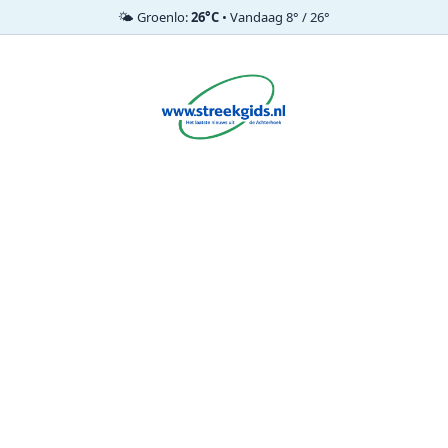
🌤️ Groenlo:
26°C
• Vandaag 8° / 26°
Ga
naar
de
inhoud