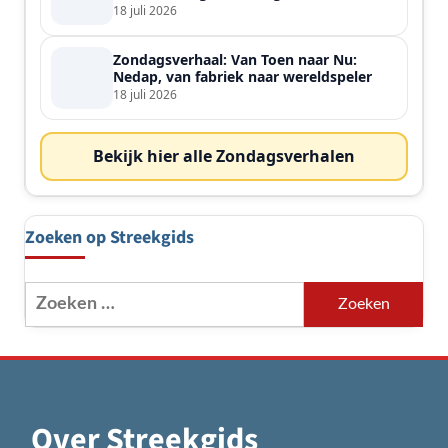
de streek
18 juli 2026
Zondagsverhaal: Van Toen naar Nu:
Nedap, van fabriek naar wereldspeler
18 juli 2026
Bekijk hier alle Zondagsverhalen
Zoeken op Streekgids
Zoeken
naar:
Over Streekgids