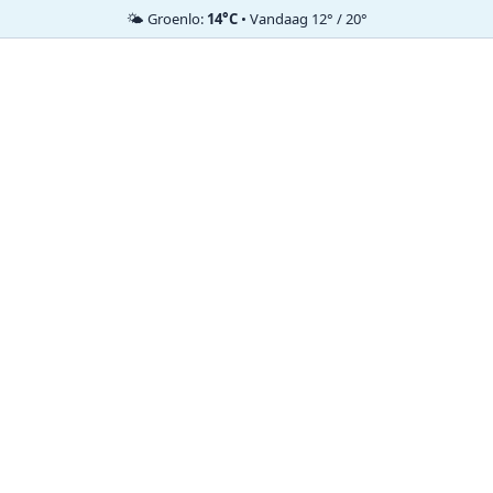
🌤️ Groenlo:
14°C
• Vandaag 12° / 20°
Ga
naar
de
inhoud