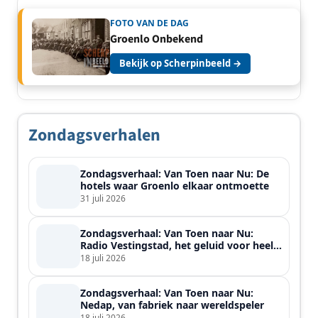
FOTO VAN DE DAG
Groenlo Onbekend
Bekijk op Scherpinbeeld →
Zondagsverhalen
Zondagsverhaal: Van Toen naar Nu: De
hotels waar Groenlo elkaar ontmoette
31 juli 2026
Zondagsverhaal: Van Toen naar Nu:
Radio Vestingstad, het geluid voor heel
de streek
18 juli 2026
Zondagsverhaal: Van Toen naar Nu:
Nedap, van fabriek naar wereldspeler
18 juli 2026