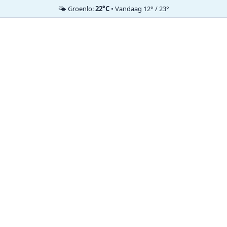
🌤️ Groenlo:
22°C
• Vandaag 12° / 23°
Ga
naar
de
inhoud