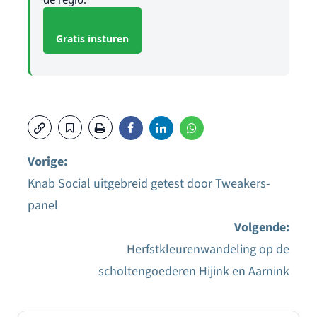
Gratis insturen
Vorige:
Knab Social uitgebreid getest door Tweakers-
Bericht
panel
navigatie
Volgende:
Herfstkleurenwandeling op de
scholtengoederen Hijink en Aarnink