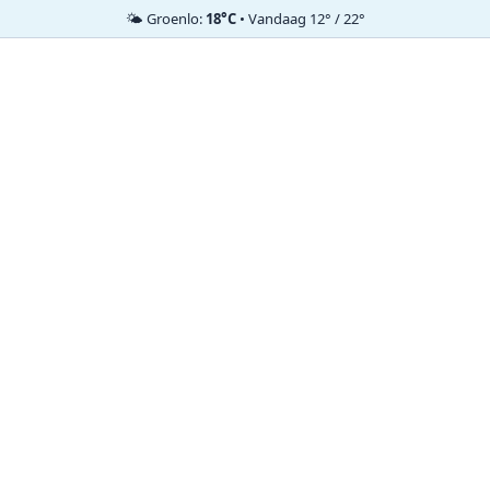
🌤️ Groenlo:
18°C
• Vandaag 12° / 22°
Ga
naar
de
inhoud