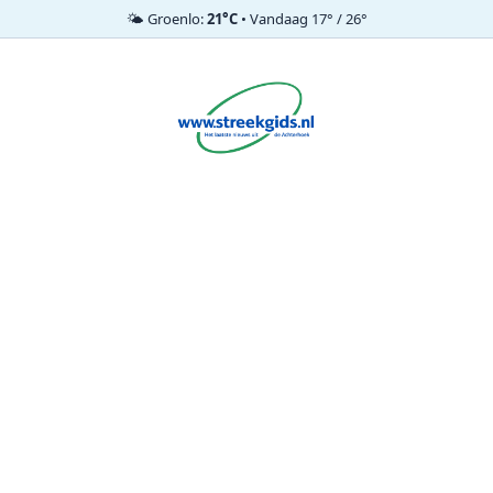
🌤️ Groenlo:
21°C
• Vandaag 17° / 26°
Ga
naar
de
inhoud