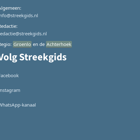
Algemeen:
info@streekgids.nl
Redactie:
redactie@streekgids.nl
Regio:
Groenlo
en de
Achterhoek
Volg Streekgids
Facebook
Instagram
WhatsApp-kanaal