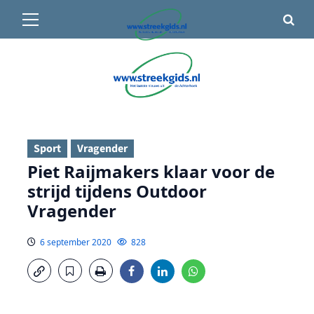
Primair
🌤️ Groenlo:
21°C
• Vandaag 15° / 24°
menu
Ga
naar
de
inhoud
Sport
Vragender
Piet Raijmakers klaar voor de
strijd tijdens Outdoor
Vragender
6 september 2020
828