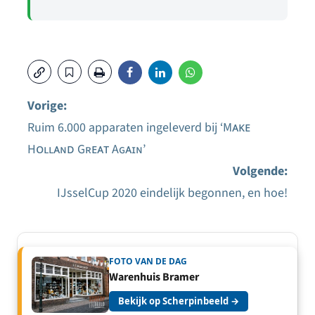
Vorige:
Ruim 6.000 apparaten ingeleverd bij ‘Mᴀᴋᴇ
Bericht
Hᴏʟʟᴀɴᴅ Gʀᴇᴀᴛ Aɢᴀɪɴ’
navigatie
Volgende:
IJsselCup 2020 eindelijk begonnen, en hoe!
FOTO VAN DE DAG
Warenhuis Bramer
Bekijk op Scherpinbeeld →