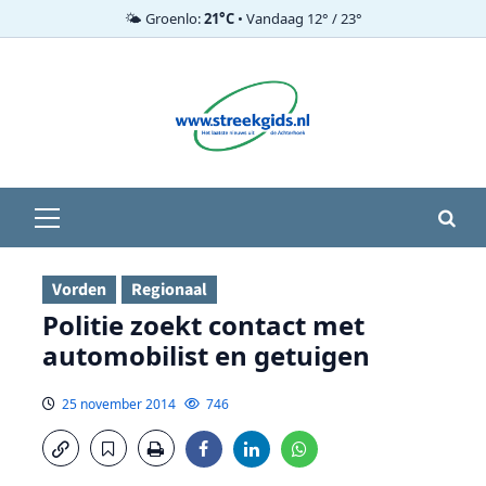
🌤️ Groenlo:
21°C
• Vandaag 12° / 23°
Ga
naar
de
inhoud
Primair
menu
Vorden
Regionaal
Politie zoekt contact met
automobilist en getuigen
25 november 2014
746