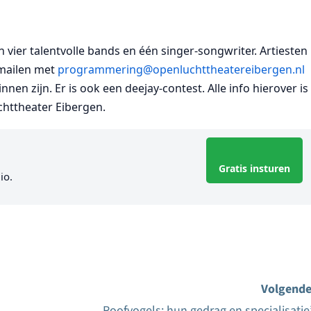
vier talentvolle bands en één singer-songwriter. Artiesten
 mailen met
programmering@openluchttheatereibergen.nl
nen zijn. Er is ook een deejay-contest. Alle info hierover is
chttheater Eibergen.
Gratis insturen
io.
Volgende
Roofvogels; hun gedrag en specialisatie