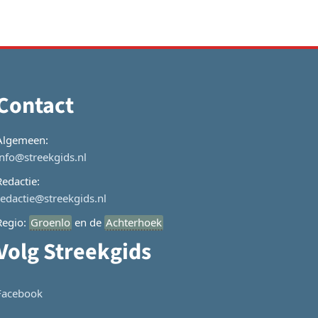
Contact
Algemeen:
info@streekgids.nl
Redactie:
redactie@streekgids.nl
Regio:
Groenlo
en de
Achterhoek
Volg Streekgids
Facebook