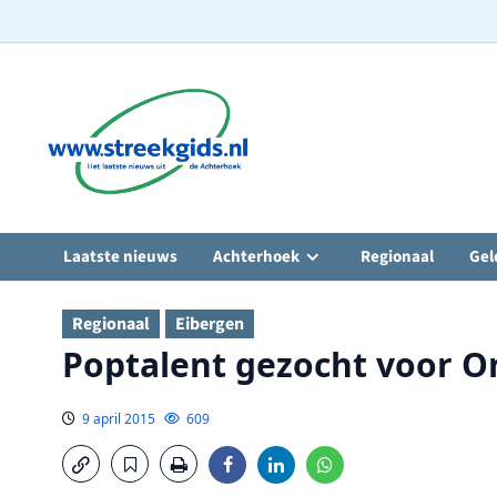
Ga
naar
de
inhoud
Laatste nieuws
Achterhoek
Regionaal
Gel
Regionaal
Eibergen
Poptalent gezocht voor O
9 april 2015
609