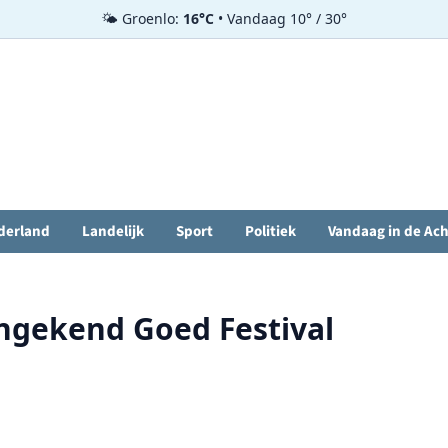
🌤️ Groenlo:
16°C
• Vandaag 10° / 30°
derland
Landelijk
Sport
Politiek
Vandaag in de Ac
ngekend Goed Festival