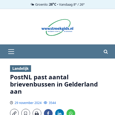
🌤️ Groenlo:
26°C
• Vandaag 8° / 26°
Ga
naar
de
inhoud
Primair
menu
Landelijk
PostNL past aantal
brievenbussen in Gelderland
aan
29 november 2024
3544