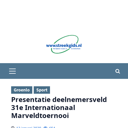
Primair
menu
Groenlo
Sport
Presentatie deelnemersveld
31e Internationaal
Marveldtoernooi