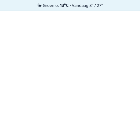
🌤️ Groenlo:
13°C
• Vandaag 8° / 27°
Ga
naar
de
inhoud