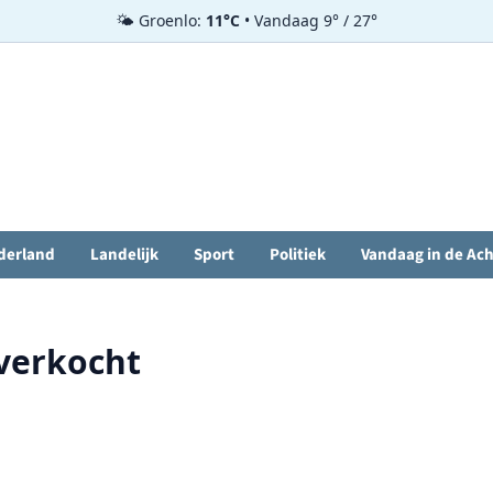
🌤️ Groenlo:
11°C
• Vandaag 9° / 27°
derland
Landelijk
Sport
Politiek
Vandaag in de Ac
tverkocht