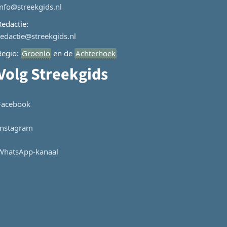
info@streekgids.nl
Redactie:
redactie@streekgids.nl
Regio:
Groenlo
en de
Achterhoek
Volg Streekgids
Facebook
Instagram
WhatsApp-kanaal