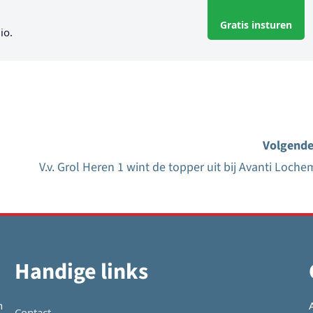
Gratis insturen
io.
Volgende
V.v. Grol Heren 1 wint de topper uit bij Avanti Loche
Handige links
n
Contact