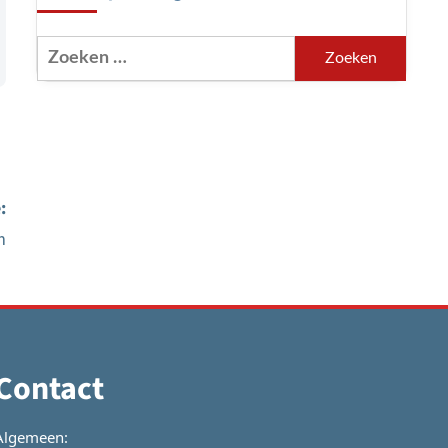
Zoeken
naar:
:
m
Contact
Algemeen: