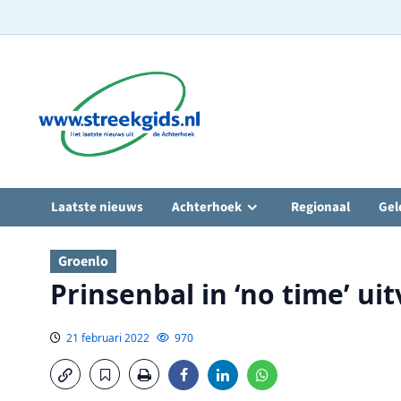
Ga
naar
de
inhoud
Laatste nieuws
Achterhoek
Regionaal
Gel
Groenlo
Prinsenbal in ‘no time’ ui
21 februari 2022
970