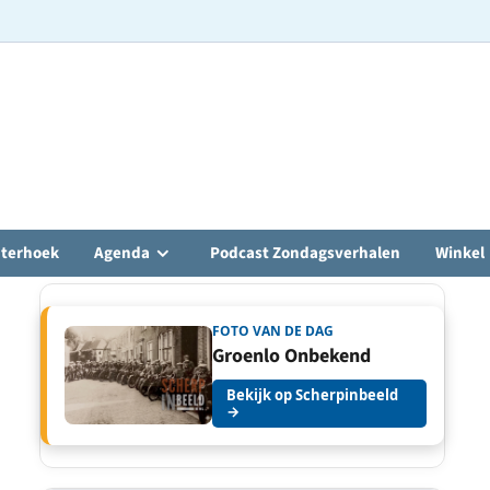
hterhoek
Agenda
Podcast Zondagsverhalen
Winkel
FOTO VAN DE DAG
Groenlo Onbekend
Bekijk op Scherpinbeeld
→