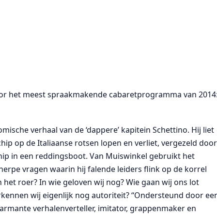
s voor het meest spraakmakende cabaretprogramma van 2014
mische verhaal van de ‘dappere’ kapitein Schettino. Hij liet
chip op de Italiaanse rotsen lopen en verliet, vergezeld doo
chip in een reddingsboot. Van Muiswinkel gebruikt het
erpe vragen waarin hij falende leiders flink op de korrel
het roer? In wie geloven wij nog? Wie gaan wij ons lot
erkennen wij eigenlijk nog autoriteit? “Ondersteund door ee
charmante verhalenverteller, imitator, grappenmaker en