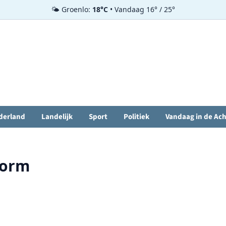
🌤️ Groenlo:
18°C
• Vandaag 16° / 25°
derland
Landelijk
Sport
Politiek
Vandaag in de Ac
torm