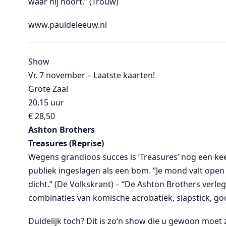
waar hij hoort.” (Trouw)
www.pauldeleeuw.nl
Show
Vr. 7 november – Laatste kaarten!
Grote Zaal
20.15 uur
€ 28,50
Ashton Brothers
Treasures (Reprise)
Wegens grandioos succes is ‘Treasures’ nog een keer 
publiek ingeslagen als een bom. “Je mond valt open 
dicht.” (De Volkskrant) – “De Ashton Brothers ver
combinaties van komische acrobatiek, slapstick, goo
Duidelijk toch? Dit is zo’n show die u gewoon moet 