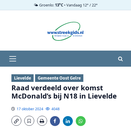
🌤️ Groenlo:
13°C
• Vandaag 12° / 22°
Ga
naar
de
inhoud
Primair
menu
Lievelde
Gemeente Oost Gelre
Raad verdeeld over komst
McDonald’s bij N18 in Lievelde
17 oktober 2024
4048