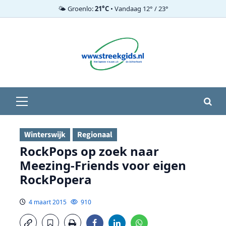
🌤️ Groenlo:
21°C
• Vandaag 12° / 23°
Ga
naar
de
inhoud
Primair
menu
Winterswijk
Regionaal
RockPops op zoek naar
Meezing-Friends voor eigen
RockPopera
4 maart 2015
910