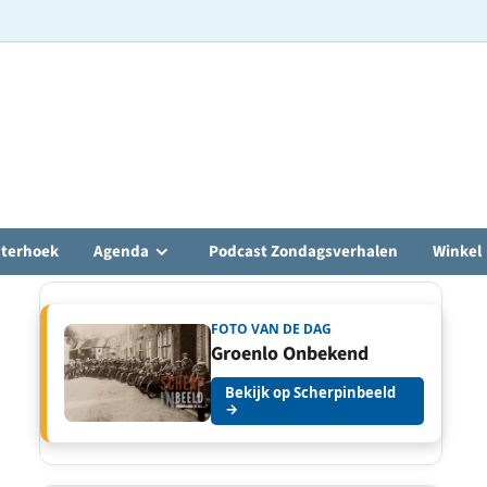
hterhoek
Agenda
Podcast Zondagsverhalen
Winkel
FOTO VAN DE DAG
Groenlo Onbekend
Bekijk op Scherpinbeeld
→