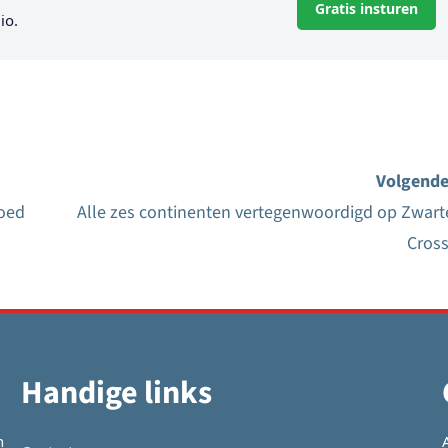
Gratis insturen
io.
Volgende
goed
Alle zes continenten vertegenwoordigd op Zwart
Cross
Handige links
n