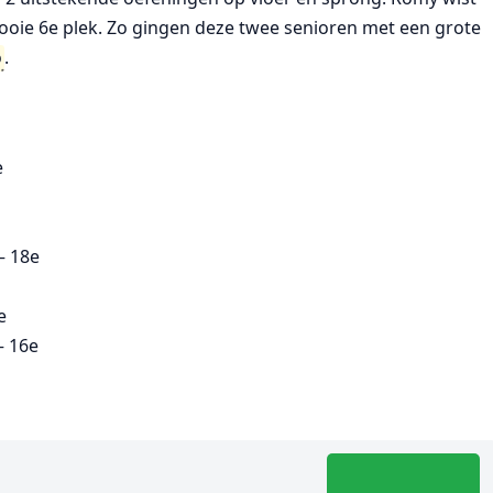
ooie 6e plek. Zo gingen deze twee senioren met een grote
o
.
e
– 18e
e
– 16e