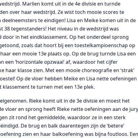
edstrijd. Marlien komt uit in de 4e divisie en turnde
eden over haar wedstrijd. Ze wist toch mooie scores te
en deelneemsters te eindigen! Lisa en Meike komen uit in de
t 38 tegenstanders! Het niveau in de wedstrijd was
rd door in het eindklassement. Op het onderdeel sprong
 getoond, zoals dat hoort bij een toestelkampioenschap op
den haar een mooie 13e plaats op. Op de brug turnde Lisa een
n een ‘horizontale opzwaai’ af, waardoor het cijfer
ike haar klasse zien. Met een mooie choreografie en ‘strak’
toestel! Op de vloer hebben Meike en Lisa nette oefeningen
et klassement te turnen met een 13e plek.
elgenomen. Rieke komt uit in de 3e divisie en moest het
 vloer en sprong heeft Rieke nette oefeningen aan de jur
en zit rond het gemiddelde, waardoor ze in een sterk
indigd. De brug en balk daarentegen zijn de ‘betere’
e oefening zien en haar balkoefening was bijna foutloos. Ee