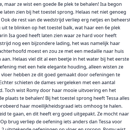
re, maar ze wist een goede 8e plek te behalen! Isa begon
 laten zien bij het toestel sprong. Helaas net niet genoeg
Ook de rest van de wedstrijd verliep erg netjes en beheers
uit te blinken op het toestel balk, wat haar een 6e plek
rin Isa goed heeft laten zien waar ze hard voor heeft
trijd nog een bijzondere lading, het was namelijk haar
r achterhoofd moest en zou ze met een medaille naar huis
n. Helaas viel dit al een beetje in het water bij het eerste
efening met een hele elegante houding, alleen wisten ze
Op vloer hebben ze dit goed gemaakt door oefeningen te
 Echter schieten de dames vergeleken met een aantal
ad. Toch wist Romy door haar mooie uitvoering en het
e plaats te behalen! Bij het toestel sprong heeft Tessa alles
eprobeerd haar moeilijkheidsgraad iets omhoog te halen.
id te gaan, en dit heeft erg goed uitgepakt. Ze mocht naar
 Op brug verliep de oefening iets anders dan Tessa voor
na 2 uitstekende oefeningen op vloer en sprong. Romy wist