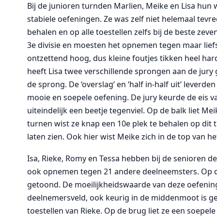
Bij de junioren turnden Marlien, Meike en Lisa hun w
stabiele oefeningen. Ze was zelf niet helemaal tevr
behalen en op alle toestellen zelfs bij de beste zev
3e divisie en moesten het opnemen tegen maar liefs
ontzettend hoog, dus kleine foutjes tikken heel ha
heeft Lisa twee verschillende sprongen aan de jury
de sprong. De ‘overslag’ en ‘half in-half uit’ lever
mooie en soepele oefening. De jury keurde de eis va
uiteindelijk een beetje tegenviel. Op de balk liet Me
turnen wist ze knap een 10e plek te behalen op dit 
laten zien. Ook hier wist Meike zich in de top van h
Isa, Rieke, Romy en Tessa hebben bij de senioren de
ook opnemen tegen 21 andere deelneemsters. Op de
getoond. De moeilijkheidswaarde van deze oefening
deelnemersveld, ook keurig in de middenmoot is geë
toestellen van Rieke. Op de brug liet ze een soepel