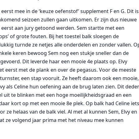
 eerst mee in de ‘keuze oefenstof’ supplement F en G. Dit is
aankomend seizoen zullen gaan uitkomen. Er zijn dus nieuwe
 eerst aan jury getoond werden. Sem startte met een
s’ of grote fouten. Bij het toestel balk sloegen de
ukkig turnde ze netjes alle onderdelen en zonder vallen. O
nkele keren bewoog Sem nog een stukje sneller dan de
evoerd. Dit leverde haar een mooie 4e plaats op. Elvy
het eerst met de plank en over de pegasus. Voor de meeste
 turnster, een stap vooruit. Ze heeft daarom ook een mooie,
y als Celine hun oefening aan de brug laten zien. Dit dede
tel uit te blinken met een hoge moeilijkheidsgraad en een
 daar kort op met een mooie 8e plek. Op balk had Celine iet
e helaas van de balk viel. Al met al kunnen Sem, Elvy en
dat ze volgend jaar prima met het niveau mee kunnen