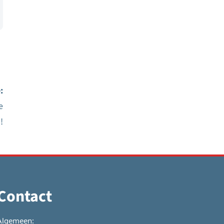
:
e
!
Contact
Algemeen: