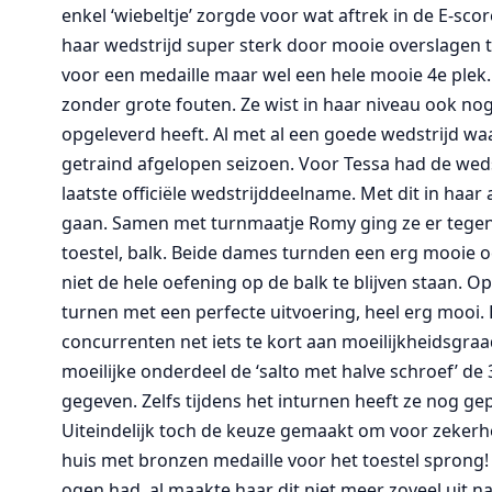
enkel ‘wiebeltje’ zorgde voor wat aftrek in de E-sco
haar wedstrijd super sterk door mooie overslagen te
voor een medaille maar wel een hele mooie 4e plek. 
zonder grote fouten. Ze wist in haar niveau ook nog 
opgeleverd heeft. Al met al een goede wedstrijd waa
getraind afgelopen seizoen. Voor Tessa had de weds
laatste officiële wedstrijddeelname. Met dit in haa
gaan. Samen met turnmaatje Romy ging ze er tegen aa
toestel, balk. Beide dames turnden een erg mooie o
niet de hele oefening op de balk te blijven staan. 
turnen met een perfecte uitvoering, heel erg mooi.
concurrenten net iets te kort aan moeilijkheidsgra
moeilijke onderdeel de ‘salto met halve schroef’ de 3
gegeven. Zelfs tijdens het inturnen heeft ze nog g
Uiteindelijk toch de keuze gemaakt om voor zekerhe
huis met bronzen medaille voor het toestel sprong!
ogen had, al maakte haar dit niet meer zoveel uit 