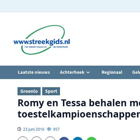
Ga
naar
de
inhoud
Laatste nieuws
Achterhoek
Regionaal
Gel
Groenlo
Sport
Romy en Tessa behalen med
toestelkampioenschappe
23 juni 2016
957