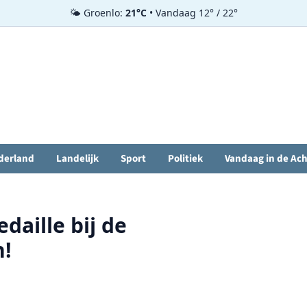
🌤️ Groenlo:
21°C
• Vandaag 12° / 22°
derland
Landelijk
Sport
Politiek
Vandaag in de Ac
aille bij de
n!