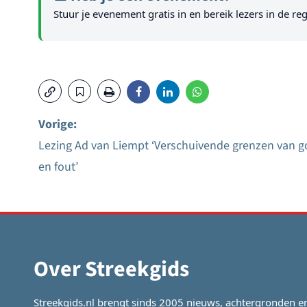
Stuur je evenement gratis in en bereik lezers in de reg
Vorige:
Lezing Ad van Liempt ‘Verschuivende grenzen van 
Bericht
en fout’
navigatie
Over Streekgids
Streekgids.nl brengt sinds 2005 nieuws, achtergronden e