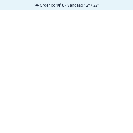
🌤️ Groenlo:
14°C
• Vandaag 12° / 22°
Ga
naar
de
inhoud