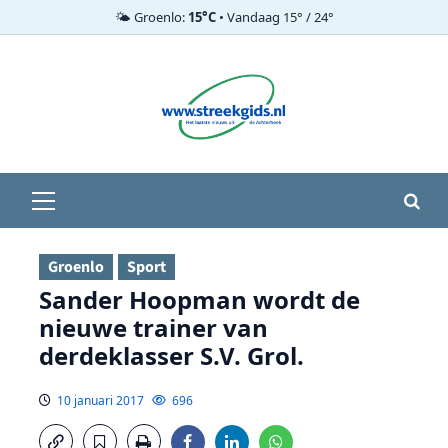
🌤️ Groenlo:
15°C
• Vandaag 15° / 24°
Ga
naar
de
inhoud
Primair
menu
Groenlo
Sport
Sander Hoopman wordt de
nieuwe trainer van
derdeklasser S.V. Grol.
10 januari 2017
696