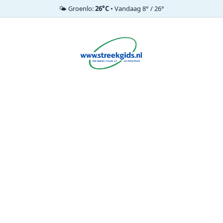
🌤️ Groenlo:
26°C
• Vandaag 8° / 26°
Ga
naar
de
inhoud