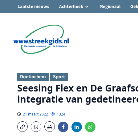
Laatste nieuws
Achterhoek
Regionaal
Gel
Ga
naar
de
inhoud
Doetinchem
Sport
Seesing Flex en De Graaf
integratie van gedetinee
21 maart 2022
1324