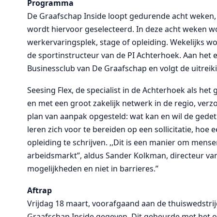
Programma
De Graafschap Inside loopt gedurende acht weken, 
wordt hiervoor geselecteerd. In deze acht weken w
werkervaringsplek, stage of opleiding. Wekelijks wo
de sportinstructeur van de PI Achterhoek. Aan het ei
Businessclub van De Graafschap en volgt de uitreikin
Seesing Flex, de specialist in de Achterhoek als h
en met een groot zakelijk netwerk in de regio, verz
plan van aanpak opgesteld: wat kan en wil de gede
leren zich voor te bereiden op een sollicitatie, hoe 
opleiding te schrijven. ,,Dit is een manier om men
arbeidsmarkt’’, aldus Sander Kolkman, directeur van 
mogelijkheden en niet in barrieres.’’
Aftrap
Vrijdag 18 maart, voorafgaand aan de thuiswedstri
Graafschap Inside gegeven. Dit gebeurde met het o