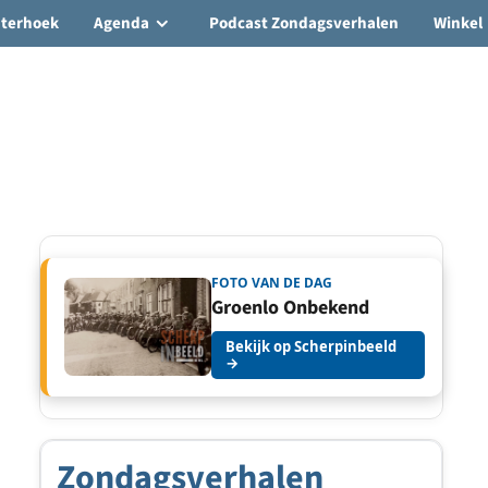
hterhoek
Agenda
Podcast Zondagsverhalen
Winkel
FOTO VAN DE DAG
Groenlo Onbekend
Bekijk op Scherpinbeeld
→
Zondagsverhalen