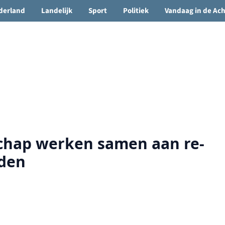
🌤️ Groenlo:
20°C
• Vandaag 12° / 22°
derland
Landelijk
Sport
Politiek
Vandaag in de Ac
schap werken samen aan re-
rden