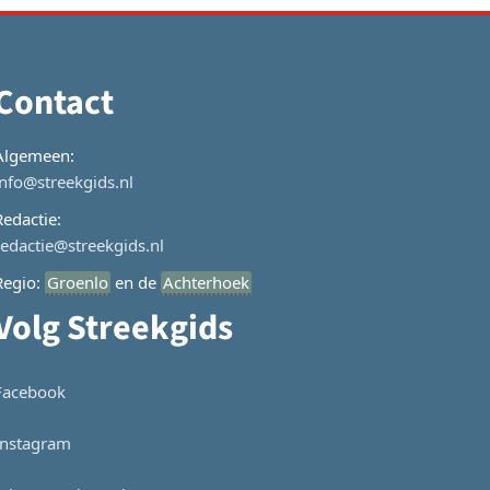
Contact
Algemeen:
info@streekgids.nl
Redactie:
redactie@streekgids.nl
Regio:
Groenlo
en de
Achterhoek
Volg Streekgids
Facebook
Instagram