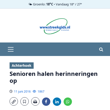
🌤️ Groenlo:
18°C
• Vandaag 18° / 27°
Ga
naar
de
inhoud
Primair
menu
Achterhoek
Senioren halen herinneringen
op
11 juni 2016
1867