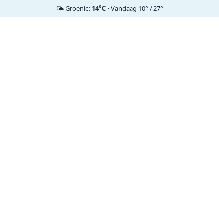
🌤️ Groenlo:
14°C
• Vandaag 10° / 27°
Ga
naar
de
inhoud