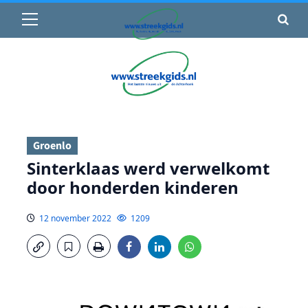
Primair
🌤️ Groenlo:
21°C
• Vandaag 15° / 24°
menu
Ga
naar
de
inhoud
Groenlo
Sinterklaas werd verwelkomt
door honderden kinderen
12 november 2022
1209