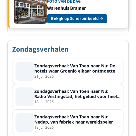
FOTO VAN DE DAG
Warenhuis Bramer
Bekijk op Scherpinbeeld →
Zondagsverhalen
Zondagsverhaal: Van Toen naar Nu: De
hotels waar Groenlo elkaar ontmoette
31 juli 2026
Zondagsverhaal: Van Toen naar Nu:
Radio Vestingstad, het geluid voor heel
de streek
18 juli 2026
Zondagsverhaal: Van Toen naar Nu:
Nedap, van fabriek naar wereldspeler
18 juli 2026