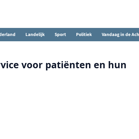
derland
Landelijk
Sport
Politiek
Vandaag in de Ac
rvice voor patiënten en hun