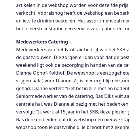
artikelen in de webshop worden voor dezelfde prijs a
verkocht. Vooralsnog heeft de webshop een beperkt
en iets te drinken bestellen. Het assortiment zal m
het in eerste instantie een service voor patiënten
Medewerkers Catering
Medewerkers van het Facilitair bedrijf van het SKB
de gastvrouwen. Die zorgen er dan voor dat de bes
weekend ligt ook de bezorging in handen van de c
Dianne Ophof-Kolthof. De webshop is een zogeheten 
vrijgemaakt) voor Dianne. Zij is hier erg blij mee, o
gehad. Dianne vertelt: “Het bezig zijn met en naden
Seniormedewerker van de catering, Bas Diks vult aan
centrale hal, was Dianne al bezig met het bedenken 
vervolgt: “Ik werk al 15 jaar in het SKB, deze plezi
Bas denken beiden dat de webshop een nieuwe stap i
webshop toon je gastvrijheid, je brengt het ziekenh