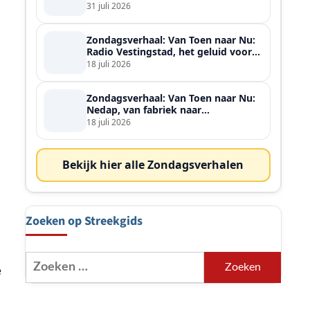
ontmoette
31 juli 2026
Zondagsverhaal: Van Toen naar Nu:
Radio Vestingstad, het geluid voor
heel de streek
18 juli 2026
Zondagsverhaal: Van Toen naar Nu:
Nedap, van fabriek naar
wereldspeler
18 juli 2026
Bekijk hier alle Zondagsverhalen
Zoeken op Streekgids
Zoeken
e
naar: