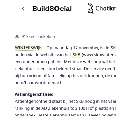
913
keer bekeken
WINTERSWIJK
– Op maandag 17 november, is de
SK
heden via de website van het
SKB
(www.skbwinterswi
een opgenomen patiënt. Met deze webshop wil het 
ziekenhuis reeds om bekend staat. De service geef
bij hun vriend of familielid op bezoek kunnen, de m
hem/haar wordt gedacht.
Patiëntgerichtheid
Patiëntgerichtheid staat bij het SKB hoog in het vaa
e
ranking in de AD Ziekenhuis top 100 (10
plaats) en 
onderzoek ‘Beste ziekenhuizen’ van Elsevier, boven