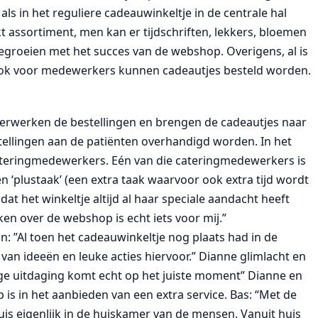
ls in het reguliere cadeauwinkeltje in de centrale hal
 assortiment, men kan er tijdschriften, lekkers, bloemen
eegroeien met het succes van de webshop. Overigens, al is
, ook voor medewerkers kunnen cadeautjes besteld worden.
 verwerken de bestellingen en brengen de cadeautjes naar
tellingen aan de patiënten overhandigd worden. In het
ateringmedewerkers. Eén van die cateringmedewerkers is
‘plustaak’ (een extra taak waarvoor ook extra tijd wordt
mdat het winkeltje altijd al haar speciale aandacht heeft
ken over de webshop is echt iets voor mij.”
: ”Al toen het cadeauwinkeltje nog plaats had in de
van ideeën en leuke acties hiervoor.” Dianne glimlacht en
erige uitdaging komt echt op het juiste moment” Dianne en
s in het aanbieden van een extra service. Bas: “Met de
uis eigenlijk in de huiskamer van de mensen. Vanuit huis